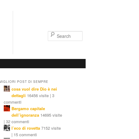
Search
MIGLIORI POST DI SEMPRE
cosa vuol dire Dio è nei
dettagli
16456 visite | 3
commenti
Bergamo capitale
dell’ignoranza
14695 visite
| 32 commenti
l’eco di rovetta
7152 visite
| 15 commenti