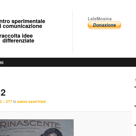
LeleMosina
ntro sperimentale
 comunicazione
ccolta idee
fferenziate
tti
32
2 × 377
in
sweet sand fried