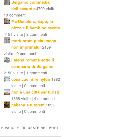
Bergamo commedia
dell’assurdo
4790 visite |
10 commenti
Mc Donald’s, Expo, la
pizza e il bambino scemo
4151 visite | 3 commenti
mortuorum picta imago
non imprimatur
2189
visite | 0 commenti
l’arena romana sotto il
seminario di Bergamo
2152 visite | 1 commenti
cosa vuol dire nylon
1882
visite | 0 commenti
non è una città per turisti
1868 visite | 4 commenti
habemus tutorem
1855
visite | 0 commenti
LE PAROLE PIÙ USATE NEL POST