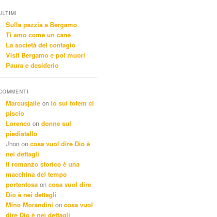
ULTIMI
Sulla pazzia a Bergamo
Ti amo come un cane
La società del contagio
Visit Bergamo e poi muori
Paura e desiderio
COMMENTI
Marcusjaile
on
io sui totem ci
piscio
Lorenco
on
donne sul
piedistallo
Jhon
on
cosa vuol dire Dio è
nei dettagli
Il romanzo storico è una
macchina del tempo
portentosa
on
cosa vuol dire
Dio è nei dettagli
Mino Morandini
on
cosa vuol
dire Dio è nei dettagli