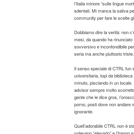
l’Italia minore “sulle lingue morte
sdentati. Mi manca la saliva pe
community per fare le scelte gi
Dobbiamo dire la verità: non 
mesi, da quando ha rinunciato al
sovversivo e inconfondibile per t
seria ma anche piuttosto triste.
Il senso speciale di CTRL fun e
universitaria, topi da biblioteca
minuto, pisciando in un locale. 
advisor sempre molto scorretto, 
gente che le dice gros, l’orosc
porno, posti dove non andare mai,
ignorante.
Quell’adorabile CTRL non è stat
volevano “elevarlo” e l’hanno s