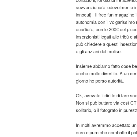
sovvenzionare lodevolmente iniz
innocui). Il free fun magazine
autonomia con il volgarissimo r
quartiere, con le 200€ del piccol
inserzionisti legati alle tribù 
può chiedere a questi inserzioni
e gli anziani del molise.
Insieme abbiamo fatto cose bel
anche molto divertito. A un cer
giorno ho perso autorità.
Ok, avevate il diritto di fare s
Non si può buttare via così CTRL
solitario, o il fotografo in purezz
In molti avremmo accettato un 
duro e puro che combatte il p