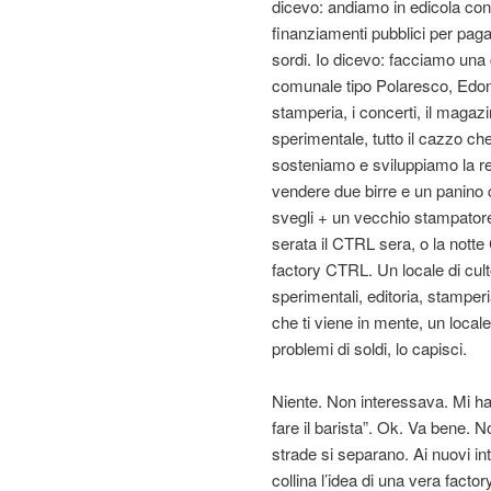
dicevo: andiamo in edicola con
finanziamenti pubblici per paga
sordi. Io dicevo: facciamo una
comunale tipo Polaresco, Edonè 
stamperia, i concerti, il magazin
sperimentale, tutto il cazzo che
sosteniamo e sviluppiamo la red
vendere due birre e un panino che
svegli + un vecchio stampator
serata il CTRL sera, o la notte 
factory CTRL. Un locale di culto
sperimentali, editoria, stamper
che ti viene in mente, un loca
problemi di soldi, lo capisci.
Niente. Non interessava. Mi ha
fare il barista”. Ok. Va bene. N
strade si separano. Ai nuovi in
collina l’idea di una vera facto