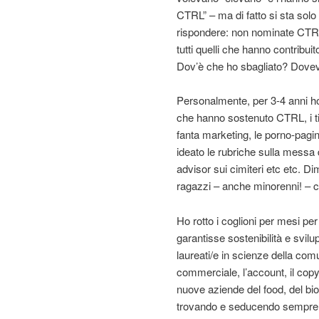
CTRL” – ma di fatto si sta solo 
rispondere: non nominate CTRL 
tutti quelli che hanno contribu
Dov’è che ho sbagliato? Dovev
Personalmente, per 3-4 anni ho 
che hanno sostenuto CTRL, i titol
fanta marketing, le porno-pagine
ideato le rubriche sulla messa d
advisor sui cimiteri etc etc. Di
ragazzi – anche minorenni! – 
Ho rotto i coglioni per mesi pe
garantisse sostenibilità e svilup
laureati/e in scienze della com
commerciale, l’account, il copy, 
nuove aziende del food, del bi
trovando e seducendo sempre nu