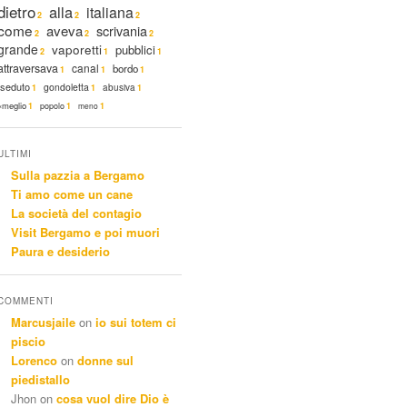
dietro
alla
italiana
2
2
2
come
aveva
scrivania
2
2
2
grande
vaporetti
pubblici
2
1
1
attraversava
canal
bordo
1
1
1
seduto
gondoletta
abusiva
1
1
1
«meglio
1
popolo
1
meno
1
ULTIMI
Sulla pazzia a Bergamo
Ti amo come un cane
La società del contagio
Visit Bergamo e poi muori
Paura e desiderio
COMMENTI
Marcusjaile
on
io sui totem ci
piscio
Lorenco
on
donne sul
piedistallo
Jhon
on
cosa vuol dire Dio è