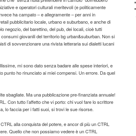
iative e operatori culturali meritevoli (e politicamente
 invece ha campato – e allegramente – per anni in
etail pubblicitario locale, urbano e suburbano, e anche di
o negozio, del barettino, del pub, dei locali, cioè tutti
e ai consumi giovanili del territorio bg urban&suburban. Non si
sti di sovvenzionare una rivista letteraria sui dialetti lucani
lissime, mi sono dato senza badare alle spese interiori, e
to punto ho rinunciato ai miei compensi. Un errore. Da quel
celte sbagliate. Ma una pubblicazione pre-finanziata annuale!
. Con tutto l’affetto che vi porto: chi vuol fare lo scrittore
a, lo faccia per i fatti suoi, si trovi le sue risorse.
CTRL alla conquista del potere, e ancor di più un CTRL
otere. Quello che non possiamo vedere è un CTRL