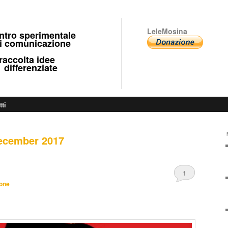
LeleMosina
ntro sperimentale
 comunicazione
ccolta idee
fferenziate
tti
ecember 2017
1
eone