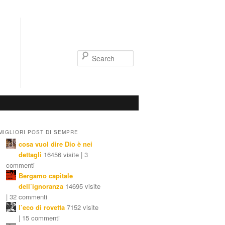
Search
MIGLIORI POST DI SEMPRE
cosa vuol dire Dio è nei
dettagli
16456 visite | 3
commenti
Bergamo capitale
dell’ignoranza
14695 visite
| 32 commenti
l’eco di rovetta
7152 visite
| 15 commenti