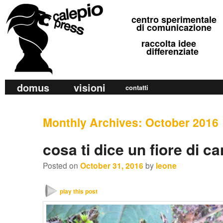
calepio press
centro sperimentale
©
di comunicazione
raccolta idee
differenziate
M
domus
visioni
Skip
Skip
contatti
a
to
to
i
primary
secondary
Monthly Archives:
October 2016
n
m
content
content
cosa ti dice un fiore di 
e
n
Posted on
October 31, 2016
by
leone
u
play this post