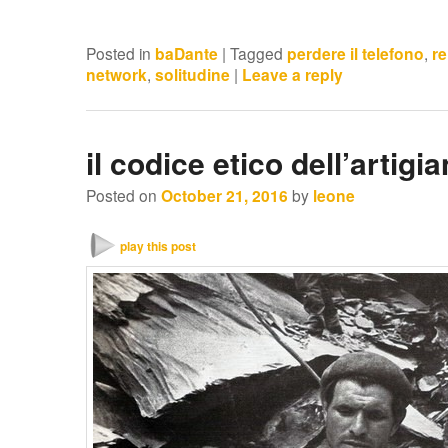
Posted in
baDante
|
Tagged
perdere il telefono
,
re
network
,
solitudine
|
Leave a reply
il codice etico dell’artigi
Posted on
October 21, 2016
by
leone
play this post