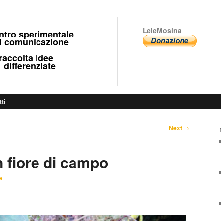
LeleMosina
ntro sperimentale
 comunicazione
ccolta idee
fferenziate
tti
Next
→
n fiore di campo
e