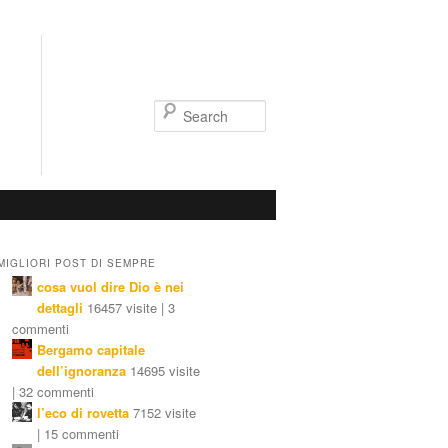
Search
MIGLIORI POST DI SEMPRE
cosa vuol dire Dio è nei
dettagli
16457 visite | 3
commenti
Bergamo capitale
dell’ignoranza
14695 visite
| 32 commenti
l’eco di rovetta
7152 visite
| 15 commenti