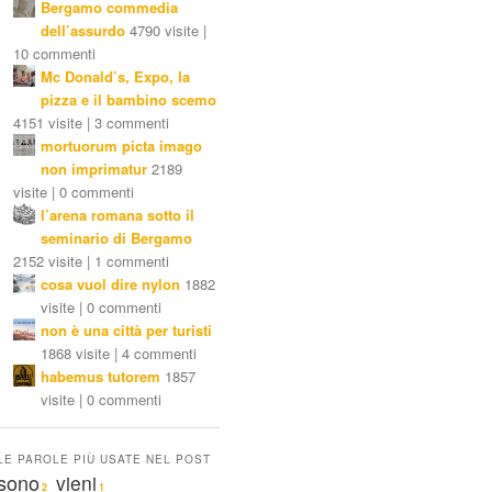
Bergamo commedia
dell’assurdo
4790 visite |
10 commenti
Mc Donald’s, Expo, la
pizza e il bambino scemo
4151 visite | 3 commenti
mortuorum picta imago
non imprimatur
2189
visite | 0 commenti
l’arena romana sotto il
seminario di Bergamo
2152 visite | 1 commenti
cosa vuol dire nylon
1882
visite | 0 commenti
non è una città per turisti
1868 visite | 4 commenti
habemus tutorem
1857
visite | 0 commenti
LE PAROLE PIÙ USATE NEL POST
sono
vieni
2
1