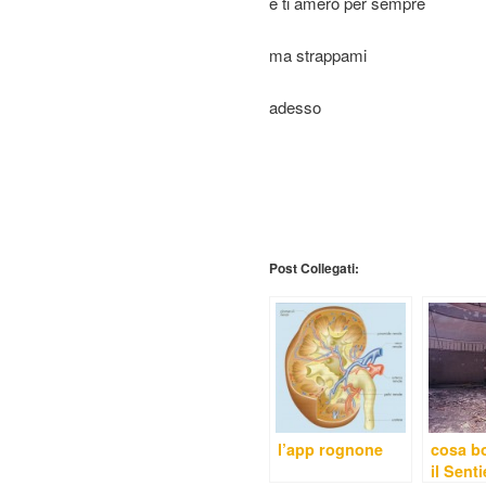
e ti amerò per sempre
ma strappami
adesso
Post Collegati:
l’app rognone
cosa bo
il Sent