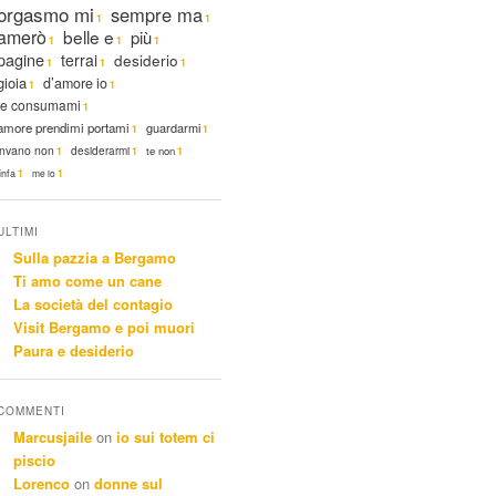
orgasmo mi
sempre ma
1
1
amerò
belle e
più
1
1
1
pagine
terrai
desiderio
1
1
1
gioia
d’amore io
1
1
te consumami
1
amore prendimi portami
guardarmi
1
1
invano non
desiderarmi
te non
1
1
1
linfa
1
me io
1
ULTIMI
Sulla pazzia a Bergamo
Ti amo come un cane
La società del contagio
Visit Bergamo e poi muori
Paura e desiderio
COMMENTI
Marcusjaile
on
io sui totem ci
piscio
Lorenco
on
donne sul