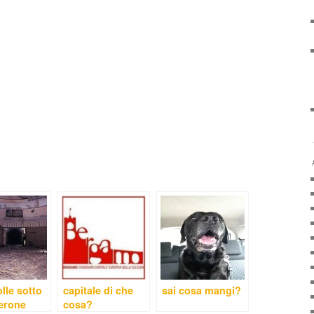
lle sotto
capitale di che
sai cosa mangi?
ierone
cosa?