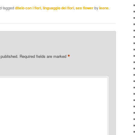
d tagged
ditelo con i fiori
,
linguaggio dei fiori
,
sex flower
by
leone
.
*
 published.
Required fields are marked