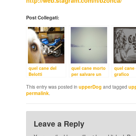
http://web.stagram.com/n/bzonca/
Post Collegati:
quel cane del
quel cane morto
quel cane 
Belotti
per salvare un
grafico
finestrino
This entry was posted in
upperDog
and tagged
up
permalink
.
Leave a Reply