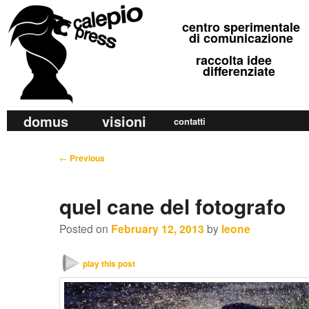
calepio press
centro sperimentale
©
di comunicazione
raccolta idee
differenziate
M
domus
visioni
Skip
Skip
contatti
a
to
to
i
P
←
Previous
primary
secondary
n
o
m
content
content
s
quel cane del fotografo
e
t
n
n
Posted on
February 12, 2013
by
leone
u
a
v
play this post
i
g
a