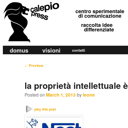
calepio press
centro sperimentale
©
di comunicazione
raccolta idee
differenziate
M
domus
visioni
Skip
Skip
contatti
a
to
to
i
P
←
Previous
primary
secondary
n
o
m
content
content
s
la proprietà intellettuale 
e
t
n
n
Posted on
March 1, 2013
by
leone
u
a
v
play this post
i
g
a