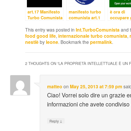
art.17 Manifesto
manifesto turbo
è ora di
Turbo Comunista
comunista art.1
occupare g
spazi pubb
This entry was posted in
Int.TurboComunista
and 
food good life
,
internazionale turbo comunista
,
nestlè
by
leone
. Bookmark the
permalink
.
2 THOUGHTS ON “
LA PROPRIETÀ INTELLETTUALE È UN 
matteo
on
May 25, 2013 at 7:59 pm
sai
Ciao! Vorrei solo dire un grazie 
informazioni che avete condiviso 
↓
Reply