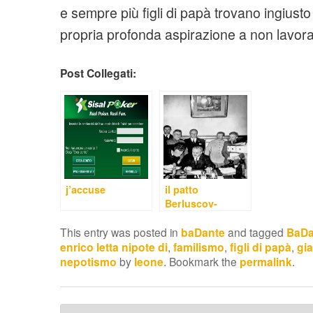
e sempre più figli di papà trovano ingiusto
propria profonda aspirazione a non lavora
Post Collegati:
j’accuse
il patto
Berluscov-
Renzintropp
This entry was posted in
baDante
and tagged
BaDa
enrico letta nipote di
,
familismo
,
figli di papà
,
gia
nepotismo
by
leone
. Bookmark the
permalink
.