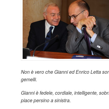
t
i
o
n
Non è vero che Gianni ed Enrico Letta son
gemelli.
Gianni è fedele, cordiale, intelligente, so
piace persino a sinistra.