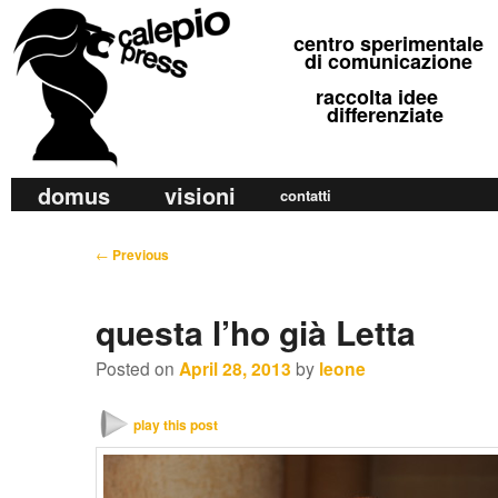
calepio press
centro sperimentale
©
di comunicazione
raccolta idee
differenziate
M
domus
visioni
Skip
Skip
contatti
a
to
to
i
P
←
Previous
primary
secondary
n
o
m
content
content
s
questa l’ho già Letta
e
t
n
n
Posted on
April 28, 2013
by
leone
u
a
v
play this post
i
g
a