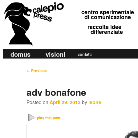
calepio press
centro sperimentale
©
di comunicazione
raccolta idee
differenziate
M
domus
visioni
Skip
Skip
contatti
a
to
to
i
P
←
Previous
primary
secondary
n
o
m
content
content
s
adv bonafone
e
t
n
n
Posted on
April 29, 2013
by
leone
u
a
v
play this post
i
g
a