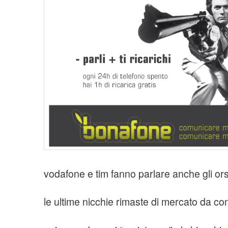
t
i
o
n
vodafone e tim fanno parlare anche gli ors
le ultime nicchie rimaste di mercato da co