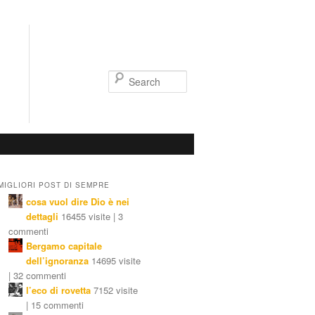
Search
MIGLIORI POST DI SEMPRE
cosa vuol dire Dio è nei
dettagli
16455 visite | 3
commenti
Bergamo capitale
dell’ignoranza
14695 visite
| 32 commenti
l’eco di rovetta
7152 visite
| 15 commenti