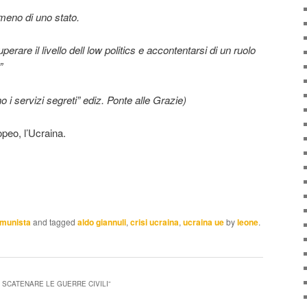
meno di uno stato.
erare il livello dell low politics e accontentarsi di un ruolo
”
i servizi segreti” ediz. Ponte alle Grazie)
peo, l’Ucraina.
omunista
and tagged
aldo giannuli
,
crisi ucraina
,
ucraina ue
by
leone
.
A SCATENARE LE GUERRE CIVILI
”