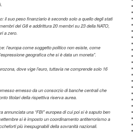
i.
 il suo peso finanziario è secondo solo a quello degli stati
i membri del G8 e addirittura 20 membri su 23 della NATO,
ari a zero.
e: l’europa come soggetto politico non esiste, come
un’espressione geografica che si è data un moneta”.
rozona, dove vige l’euro, tuttavia ne comprende solo 16
omesso emesso da un consorzio di banche centrali che
to titolari della rispettiva riserva aurea.
 era annunciata una “FBI” europea di cui poi si è saputo ben
 settembre si è imposto un coordinamento antiterrorismo a
cheforti più inespugnabili della sovranità nazionali.