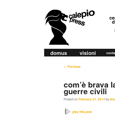
calepio press
ce
©
di
ra
di
M
domus
visioni
Skip
Skip
conta
a
to
to
i
P
←
Previous
primary
secondary
n
o
m
content
content
s
com’è brava l
e
t
guerre civili
n
n
u
a
Posted on
February 21, 2014
by
leo
v
i
play this post