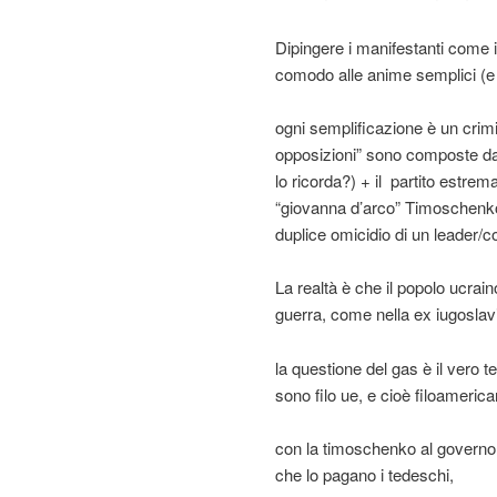
Dipingere i manifestanti come id
comodo alle anime semplici (e ai
ogni semplificazione è un crim
opposizioni” sono composte da
lo ricorda?) + il partito estrem
“giovanna d’arco” Timoschenko
duplice omicidio di un leader/c
La realtà è che il popolo ucrai
guerra, come nella ex iugoslav
la questione del gas è il vero 
sono filo ue, e cioè filoamerica
con la timoschenko al governo gl
che lo pagano i tedeschi,