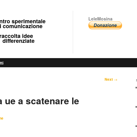
LeleMosina
ntro sperimentale
 comunicazione
ccolta idee
fferenziate
tti
Next
→
a ue a scatenare le
ne