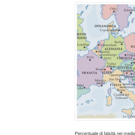
g
a
t
i
o
n
Percentuale di falsità nei med