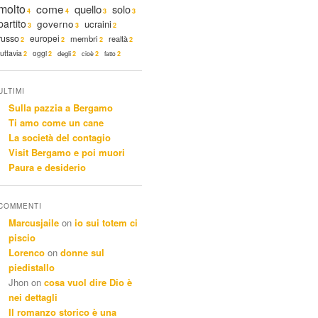
molto
come
quello
solo
4
4
3
3
partito
governo
ucraini
3
3
2
russo
europei
membri
realtà
2
2
2
2
tuttavia
oggi
degli
2
2
2
cioè
2
fatto
2
ULTIMI
Sulla pazzia a Bergamo
Ti amo come un cane
La società del contagio
Visit Bergamo e poi muori
Paura e desiderio
COMMENTI
Marcusjaile
on
io sui totem ci
piscio
Lorenco
on
donne sul
piedistallo
Jhon
on
cosa vuol dire Dio è
nei dettagli
Il romanzo storico è una