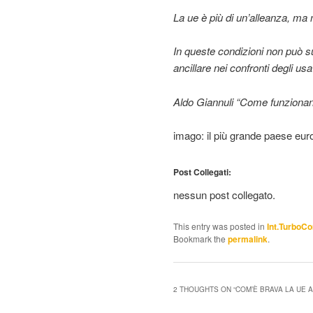
La ue è più di un’alleanza, ma 
In queste condizioni non può sup
ancillare nei confronti degli usa
Aldo Giannuli “Come funzionano 
imago: il più grande paese euro
Post Collegati:
nessun post collegato.
This entry was posted in
Int.TurboC
Bookmark the
permalink
.
2 THOUGHTS ON “
COM’È BRAVA LA UE 