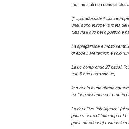
ma i risultati non sono gli stess
(
“…paradossale il caso europeo:
uniti, sono europei la metà de
tuttavia il suo peso politico è p
La spiegazione è molto semplic
direbbe il Metternich è solo “
La ue comprende 27 paesi, l’eu
(più 5 che non sono ue)
la moneta è uno strano compr
restano ciascuna per proprio con
Le rispettive “intelligenze” (si
poco mentre di fatto dopo l’11
guida americana) restano le roc