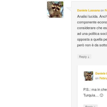
Daniele Lussana
on
F
Analisi lucida. Anc
componente economic
considerare che ess
ad una politica soci
opposta a quella pe
però non è da sotto
↓
Reply
Daniele
on
Febru
P.S.: ma in che
Turquìa… 🙂
↓
Reply