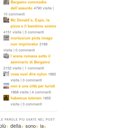
Bergamo commedia
dell’assurdo
4790 visite |
10 commenti
Mc Donald’s, Expo, la
pizza e il bambino scemo
4151 visite | 3 commenti
mortuorum picta imago
non imprimatur
2189
visite | 0 commenti
l’arena romana sotto il
seminario di Bergamo
2152 visite | 1 commenti
cosa vuol dire nylon
1882
visite | 0 commenti
non è una città per turisti
1868 visite | 4 commenti
habemus tutorem
1855
visite | 0 commenti
LE PAROLE PIÙ USATE NEL POST
più
della
sono
la
7
6
5
5