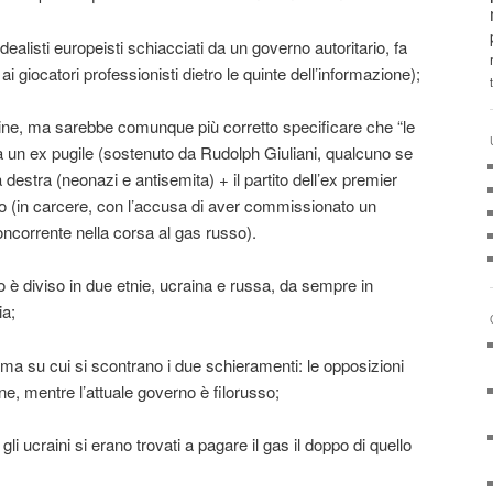
ealisti europeisti schiacciati da un governo autoritario, fa
 giocatori professionisti dietro le quinte dell’informazione);
ine, ma sarebbe comunque più corretto specificare che “le
 un ex pugile (sostenuto da Rudolph Giuliani, qualcuno se
a destra (neonazi e antisemita) + il partito dell’ex premier
 (in carcere, con l’accusa di aver commissionato un
oncorrente nella corsa al gas russo).
no è diviso in due etnie, ucraina e russa, da sempre in
ia;
tema su cui si scontrano i due schieramenti: le opposizioni
ne, mentre l’attuale governo è filorusso;
i ucraini si erano trovati a pagare il gas il doppo di quello