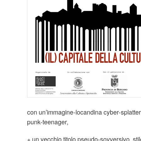
t
i
o
n
con un’immagine-locandina cyber-splatter
punk-teenager,
+ un vecchio titolo pseudo-sovversivo, stil