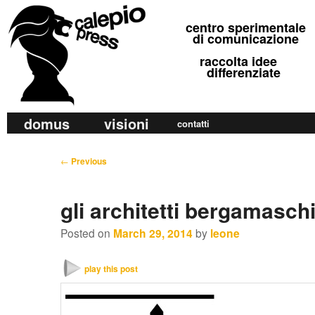
calepio press
centro sperimentale
©
di comunicazione
raccolta idee
differenziate
M
domus
visioni
Skip
Skip
contatti
a
to
to
i
P
←
Previous
primary
secondary
n
o
m
content
content
s
gli architetti bergamasch
e
t
n
n
Posted on
March 29, 2014
by
leone
u
a
v
play this post
i
g
a