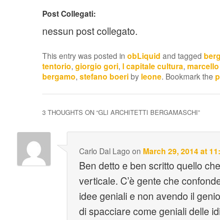
Post Collegati:
nessun post collegato.
This entry was posted in
obLiquid
and tagged
ber
tentorio
,
giorgio gori
,
l capitale cultura
,
marcello
bergamo
,
stefano boeri
by
leone
. Bookmark the
p
3 THOUGHTS ON “
GLI ARCHITETTI BERGAMASCHI
”
Carlo Dal Lago
on
March 29, 2014 at 1
Ben detto e ben scritto quello che
verticale. C’è gente che confond
idee geniali e non avendo il geni
di spacciare come geniali delle id