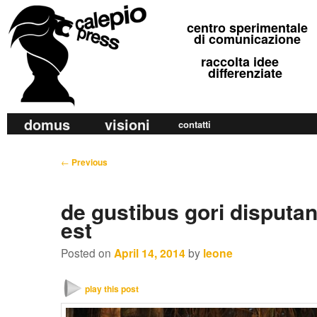
calepio press
centro sperimentale
©
di comunicazione
raccolta idee
differenziate
M
domus
visioni
Skip
Skip
contatti
a
to
to
i
P
←
Previous
primary
secondary
n
o
m
content
content
s
de gustibus gori disput
e
t
est
n
n
u
a
Posted on
April 14, 2014
by
leone
v
i
play this post
g
a