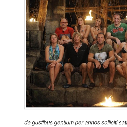
t
i
o
n
de gustibus gentium per annos solliciti sa