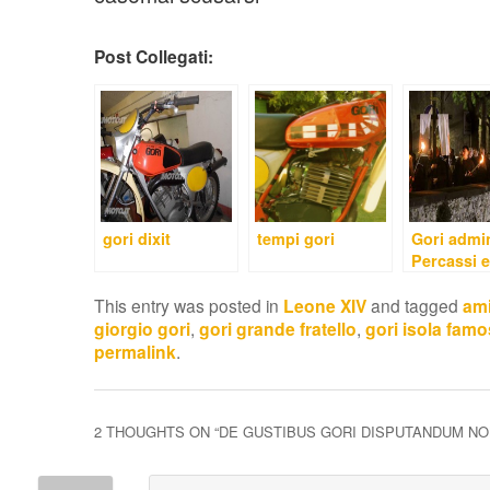
Post Collegati:
gori dixit
tempi gori
Gori admi
Percassi e
leasing C
This entry was posted in
Leone XIV
and tagged
sharing
ami
giorgio gori
,
gori grande fratello
,
gori isola famo
permalink
.
2 THOUGHTS ON “
DE GUSTIBUS GORI DISPUTANDUM NO