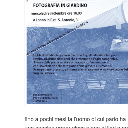
t
i
o
n
fino a pochi mesi fa l’uomo di cui parlo ha
una cascina upper class piena di libri e op