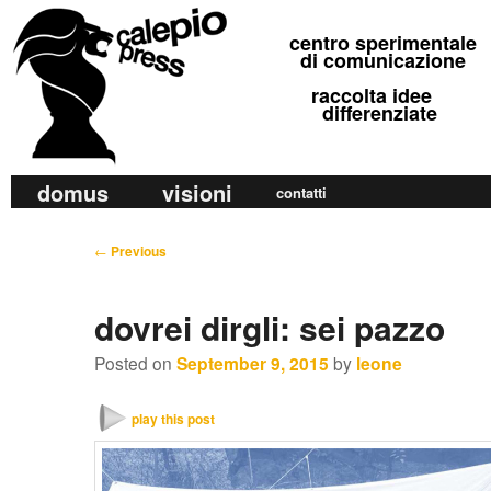
calepio press
centro sperimentale
©
di comunicazione
raccolta idee
differenziate
M
domus
visioni
Skip
Skip
contatti
a
to
to
i
P
←
Previous
primary
secondary
n
o
m
content
content
s
dovrei dirgli: sei pazzo
e
t
n
n
Posted on
September 9, 2015
by
leone
u
a
v
play this post
i
g
a