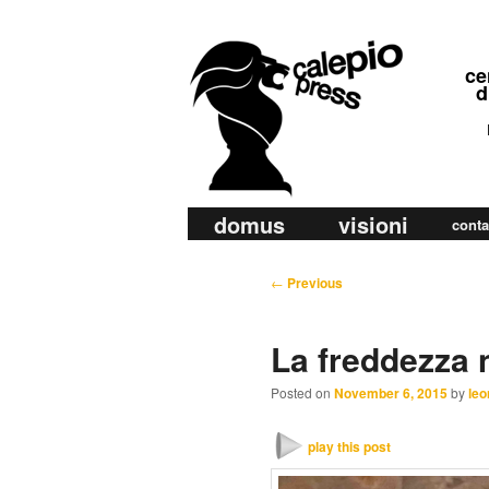
calepio press
ce
©
di
ra
di
M
domus
visioni
Skip
Skip
conta
a
to
to
i
P
←
Previous
primary
secondary
n
o
m
content
content
s
La freddezza 
e
t
n
n
Posted on
November 6, 2015
by
leo
u
a
v
play this post
i