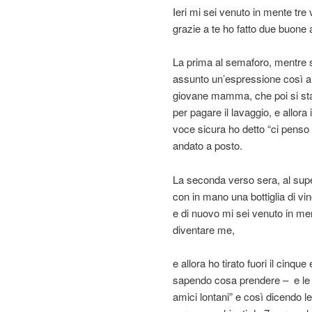
Ieri mi sei venuto in mente tre 
grazie a te ho fatto due buone a
La prima al semaforo, mentre s
assunto un’espressione così arc
giovane mamma, che poi si sta
per pagare il lavaggio, e allor
voce sicura ho detto “ci penso io
andato a posto.
La seconda verso sera, al supe
con in mano una bottiglia di v
e di nuovo mi sei venuto in ment
diventare me,
e allora ho tirato fuori il cinq
sapendo cosa prendere – e le h
amici lontani” e così dicendo le