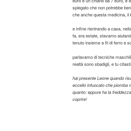
euro e un chianti da 7 euro, e 
spiegato che non potrebbe bere 
che anche questa medicina, il b
e infine rientrando a casa, nell
fa, era estate, stavamo aiutan
tenuto insieme a fil di ferro e s
parlavamo di tecniche maschili
realtà sono sbadigli, e tu citast
hai presente Leone quando risal
eccello infuocato che piomba nel
quanto: eppure ha la freddezza,
coprire!