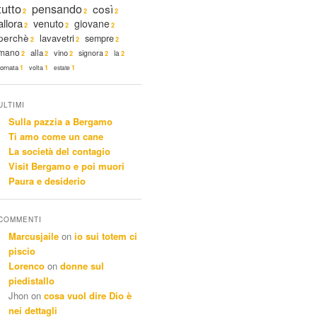
tutto
pensando
così
2
2
2
allora
venuto
giovane
2
2
2
perchè
lavavetri
sempre
2
2
2
mano
alla
vino
signora
la
2
2
2
2
2
tornata
1
volta
1
estate
1
ULTIMI
Sulla pazzia a Bergamo
Ti amo come un cane
La società del contagio
Visit Bergamo e poi muori
Paura e desiderio
COMMENTI
Marcusjaile
on
io sui totem ci
piscio
Lorenco
on
donne sul
piedistallo
Jhon
on
cosa vuol dire Dio è
nei dettagli