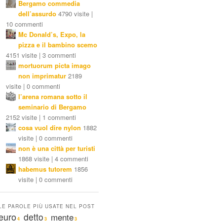
Bergamo commedia
dell’assurdo
4790 visite |
10 commenti
Mc Donald’s, Expo, la
pizza e il bambino scemo
4151 visite | 3 commenti
mortuorum picta imago
non imprimatur
2189
visite | 0 commenti
l’arena romana sotto il
seminario di Bergamo
2152 visite | 1 commenti
cosa vuol dire nylon
1882
visite | 0 commenti
non è una città per turisti
1868 visite | 4 commenti
habemus tutorem
1856
visite | 0 commenti
LE PAROLE PIÙ USATE NEL POST
euro
detto
mente
4
3
3