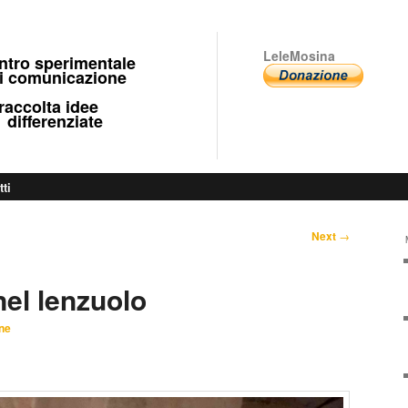
LeleMosina
ntro sperimentale
 comunicazione
ccolta idee
fferenziate
tti
Next
→
nel lenzuolo
ne