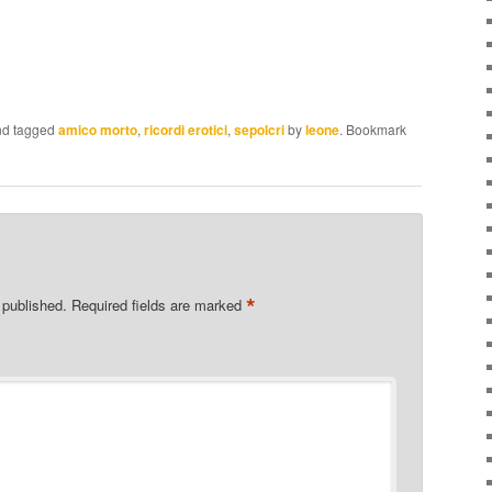
d tagged
amico morto
,
ricordi erotici
,
sepolcri
by
leone
. Bookmark
*
 published.
Required fields are marked