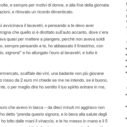
volte, e sempre per motivi di donne, e alla fine della giornata
zioni, e ritrovato un ricordo dimenticato.
i avvicinava il lavavetri, e pensando a te devo aver
igna che quello si è dirottato sull’auto accanto, dove c’era
va quasi per mettere a piangere, perchè non aveva soldi
a io, sempre pensando a te, ho abbassato il finestrino, con
, signora!” e ho allungato l’euro al lavavetri, e tutto è
rmercato, scaffale dei vini, una badante non più giovane
ino rosso da 2 euro mi chiede se me ne intendo, se è buono,
e, o per meglio dire ho sentito il tuo spirito entrare in me,
ue euro che avevo in tasca – da dieci minuti mi aggiravo non
o detto “prenda questo signora, e lo beva alla salute degli
 ho tolto dalle mani il vinaccio, e le ho messo in mano e il 5