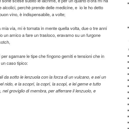
le sone scese subito le lacrime, e per un quarto d’ora mi ha
alcolici, perchè prende delle medicine, e io le ho detto
uon vino, è indispensabile, a volte;
a mia via, mi è tornata in mente quella volta, due o tre anni
do un amico a fare un trasloco, eravamo su un furgone
cotch,
 per sgamare le tipe che fingono gemiti e tensioni che in
i un caso tipico:
i da sotto le lenzuola con la forza di un vulcano, e sei un
 nido, e la scopri, la copri, la scopi, e lei geme e tutto
 nel groviglio di membra, per afferrare il lenzuolo, e