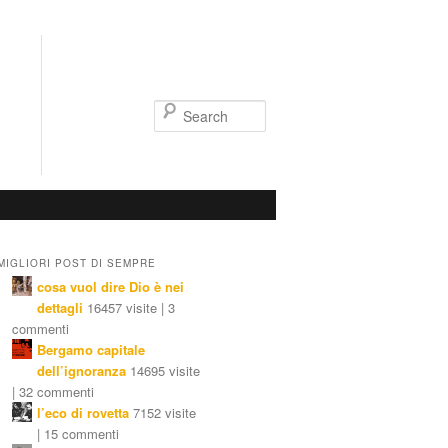
Search
MIGLIORI POST DI SEMPRE
cosa vuol dire Dio è nei
dettagli
16457 visite | 3
commenti
Bergamo capitale
dell’ignoranza
14695 visite
| 32 commenti
l’eco di rovetta
7152 visite
| 15 commenti