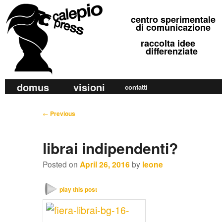
calepio press
centro sperimentale
©
di comunicazione
raccolta idee
differenziate
M
domus
visioni
Skip
Skip
contatti
a
to
to
i
P
←
Previous
primary
secondary
n
o
m
content
content
s
librai indipendenti?
e
t
n
n
Posted on
April 26, 2016
by
leone
u
a
v
play this post
i
g
a