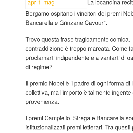
La locandina recita
t
Bergamo ospitano i vincitori dei premi Nob
i
o
Bancarella e Grinzane Cavour”.
n
Trovo questa frase tragicamente comica. C
contraddizione è troppo marcata. Come fa
proclamarti indipendente e a vantarti di osp
di regime?
Il premio Nobel è il padre di ogni forma di
collettiva, ma l’importo è talmente ingente 
provenienza.
I premi Campiello, Strega e Bancarella son
istituzionalizzati premi letterari. Tra questi