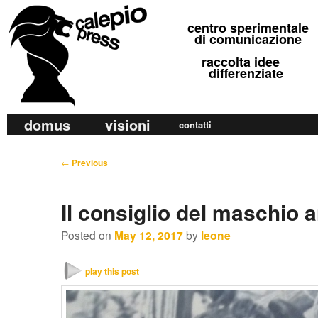
calepio press
centro sperimentale
©
di comunicazione
raccolta idee
differenziate
M
domus
visioni
Skip
Skip
contatti
a
to
to
i
P
←
Previous
primary
secondary
n
o
m
content
content
s
Il consiglio del maschio a
e
t
n
n
Posted on
May 12, 2017
by
leone
u
a
v
play this post
i
g
a