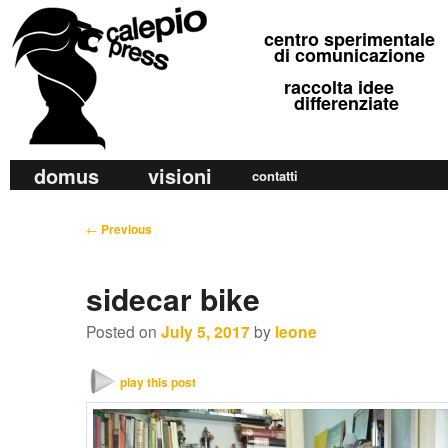
calepio press
centro sperimentale
©
di comunicazione
raccolta idee
differenziate
M
domus
visioni
Skip
Skip
contatti
a
to
to
i
P
←
Previous
primary
secondary
n
o
m
content
content
s
sidecar bike
e
t
n
n
Posted on
July 5, 2017
by
leone
u
a
v
play this post
i
g
a