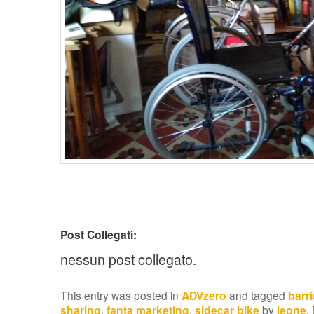
Post Collegati:
nessun post collegato.
This entry was posted in
ADVzero
and tagged
barri
sharing
,
fanta marketing
,
sidecar bike
by
leone
.