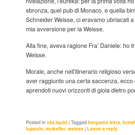
rivelazione, l’eureka: per la prima volta ho r
sbronza, quel pub di Monaco, e quella birr
Schneider Weisse, ci eravamo ubriacati a 
mia avversione per la Weisse.
Alla fine, aveva ragione Fra’ Daniele: ho tr
Weisse.
Morale, anche nell’itinerario religioso vers
aver raggiunto una certa saccenza, ecco ch
aprendoti nuovi orizzonti di gioia dietro p
Posted in
obLiquid
|
Tagged
bergamo birra
,
brewf
luppolo
,
mukeller
,
weisse
|
Leave a reply