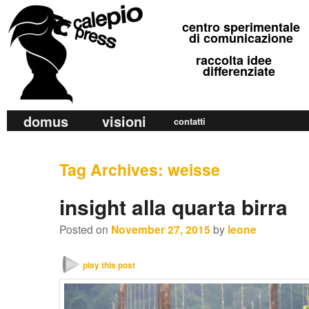
calepio press
centro sperimentale
©
di comunicazione
raccolta idee
differenziate
M
domus
visioni
Skip
Skip
contatti
a
to
to
i
primary
secondary
Tag Archives:
weisse
n
m
content
content
insight alla quarta birra
e
n
Posted on
November 27, 2015
by
leone
u
play this post