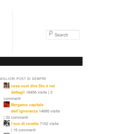
Search
MIGLIORI POST DI SEMPRE
cosa vuol dire Dio è nei
dettagli
16456 visite | 3
commenti
Bergamo capitale
dell’ignoranza
14695 visite
| 32 commenti
l’eco di rovetta
7152 visite
| 15 commenti