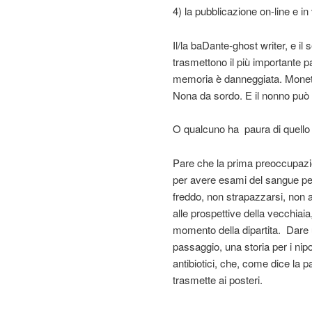
4) la pubblicazione on-line e i
Il/la baDante-ghost writer, e i
trasmettono il più importante 
memoria è danneggiata. Monet 
Nona da sordo. E il nonno può b
O qualcuno ha paura di quello
Pare che la prima preoccupazione
per avere esami del sangue pe
freddo, non strapazzarsi, non ag
alle prospettive della vecchiaia
momento della dipartita. Dare 
passaggio, una storia per i nipo
antibiotici, che, come dice la pa
trasmette ai posteri.