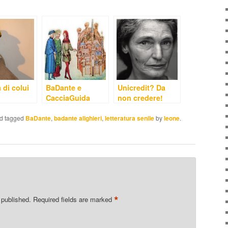
 di colui
BaDante e
Unicredit? Da
CacciaGuida
non credere!
d tagged
BaDante
,
badante alighieri
,
letteratura senile
by
leone
.
*
 published.
Required fields are marked