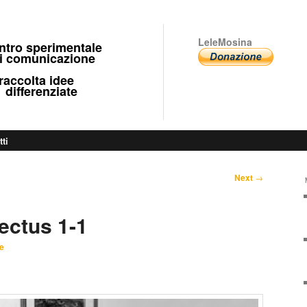
LeleMosina
ntro sperimentale
 comunicazione
ccolta idee
fferenziate
tti
Next
→
ectus 1-1
e