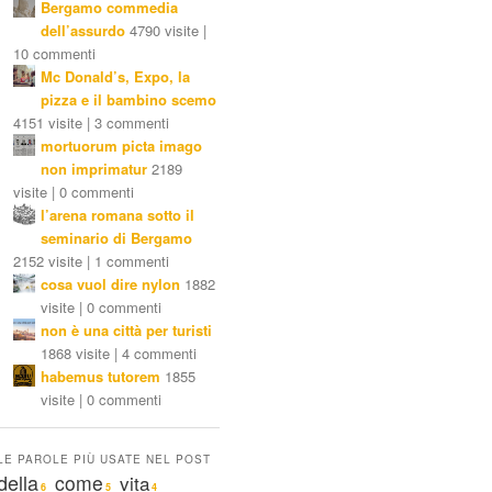
Bergamo commedia
dell’assurdo
4790 visite |
10 commenti
Mc Donald’s, Expo, la
pizza e il bambino scemo
4151 visite | 3 commenti
mortuorum picta imago
non imprimatur
2189
visite | 0 commenti
l’arena romana sotto il
seminario di Bergamo
2152 visite | 1 commenti
cosa vuol dire nylon
1882
visite | 0 commenti
non è una città per turisti
1868 visite | 4 commenti
habemus tutorem
1855
visite | 0 commenti
LE PAROLE PIÙ USATE NEL POST
della
come
vita
6
5
4