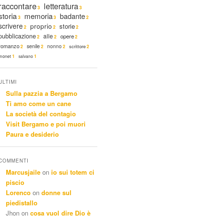
raccontare
letteratura
3
3
storia
memoria
badante
3
3
2
scrivere
proprio
storie
2
2
2
pubblicazione
alle
opere
2
2
2
romanzo
senile
nonno
scrittore
2
2
2
2
monet
1
salvano
1
ULTIMI
Sulla pazzia a Bergamo
Ti amo come un cane
La società del contagio
Visit Bergamo e poi muori
Paura e desiderio
COMMENTI
Marcusjaile
on
io sui totem ci
piscio
Lorenco
on
donne sul
piedistallo
Jhon
on
cosa vuol dire Dio è