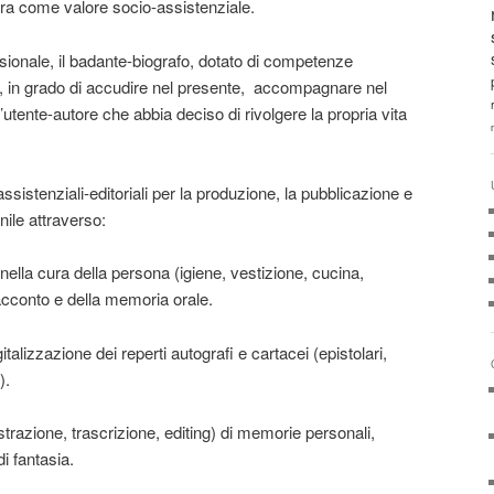
tura come valore socio-assistenziale.
ionale, il badante-biografo, dotato di competenze
co, in grado di accudire nel presente, accompagnare nel
l’utente-autore che abbia deciso di rivolgere la propria vita
assistenziali-editoriali per la produzione, la pubblicazione e
enile attraverso:
, nella cura della persona (igiene, vestizione, cucina,
acconto e della memoria orale.
gitalizzazione dei reperti autografi e cartacei (epistolari,
).
istrazione, trascrizione, editing) di memorie personali,
di fantasia.