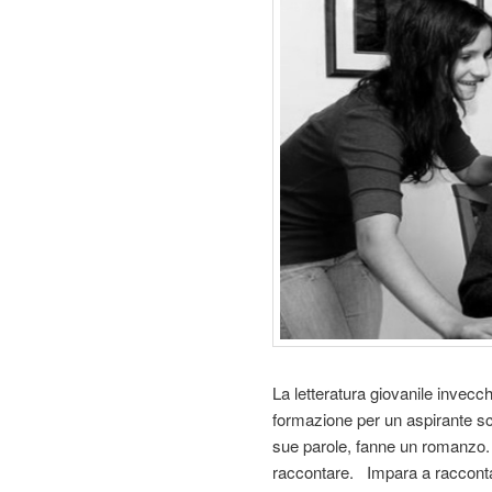
g
a
t
i
o
n
La letteratura giovanile invecch
formazione per un aspirante scri
sue parole, fanne un romanzo.
raccontare. Impara a raccontare 