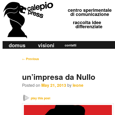
calepio press
centro sperimentale
©
di comunicazione
raccolta idee
differenziate
M
domus
visioni
Skip
Skip
contatti
a
to
to
i
P
←
Previous
primary
secondary
n
o
m
content
content
s
un’impresa da Nullo
e
t
n
n
Posted on
May 21, 2013
by
leone
u
a
v
play this post
i
g
a