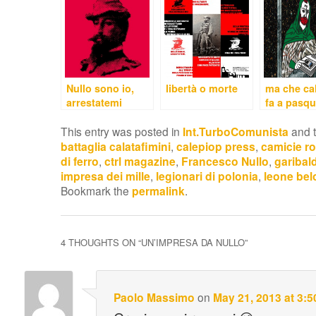
Nullo sono io,
libertà o morte
ma che cal
arrestatemi
fa a pasq
This entry was posted in
Int.TurboComunista
and 
battaglia calatafimini
,
calepiop press
,
camicie r
di ferro
,
ctrl magazine
,
Francesco Nullo
,
garibald
impresa dei mille
,
legionari di polonia
,
leone belo
Bookmark the
permalink
.
4 THOUGHTS ON “
UN’IMPRESA DA NULLO
”
Paolo Massimo
on
May 21, 2013 at 3: