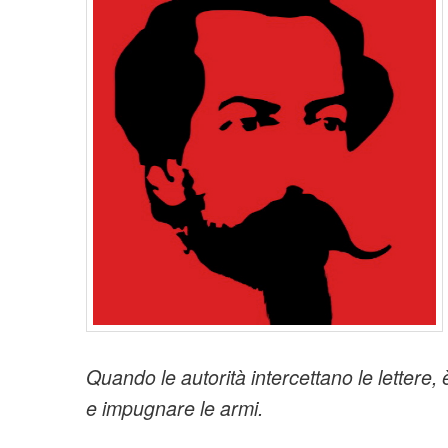
t
i
o
n
Quando le autorità intercettano le lettere, 
e impugnare le armi.