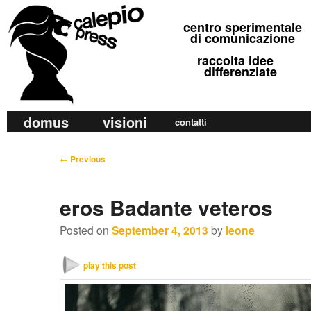
calepio press
centro sperimentale
©
di comunicazione
raccolta idee
differenziate
M
domus
visioni
Skip
Skip
contatti
a
to
to
i
P
←
Previous
primary
secondary
n
o
m
content
content
s
eros Badante veteros
e
t
n
n
Posted on
September 4, 2013
by
leone
u
a
v
play this post
i
g
a