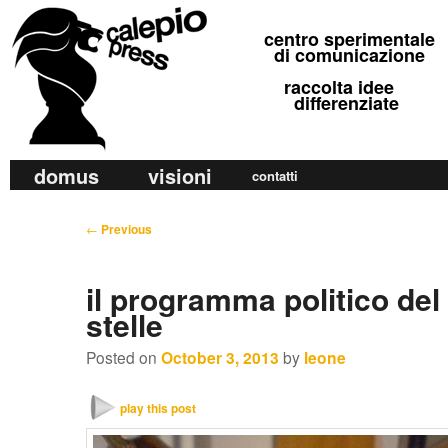
calepio press
centro sperimentale
©
di comunicazione
raccolta idee
differenziate
M
domus
visioni
Skip
Skip
contatti
a
to
to
i
P
←
Previous
primary
secondary
n
o
m
content
content
s
il programma politico del 
e
t
stelle
n
n
u
a
Posted on
October 3, 2013
by
leone
v
i
play this post
g
a