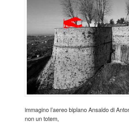
t
i
o
n
immagino l’aereo biplano Ansaldo di Antoni
non un totem,