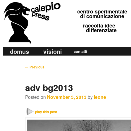
calepio press
centro sperimentale
©
di comunicazione
raccolta idee
differenziate
M
domus
visioni
Skip
Skip
contatti
a
to
to
i
P
←
Previous
primary
secondary
n
o
m
content
content
s
adv bg2013
e
t
n
n
Posted on
November 5, 2013
by
leone
u
a
v
play this post
i
g
a