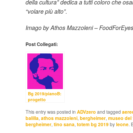
della cultura” dedica a tutti coloro che osa
“volare più alto”.
Imago by Athos Mazzoleni – FoodForEye
Post Collegati:
Bg 2019/pianoB:
progetto
Bergheimer
This entry was posted in
ADVzero
and tagged
aereo
balilla
,
athos mazzoleni
,
bergheimer
,
museo del
bergheimer
,
tino sana
,
totem bg 2019
by
leone
.