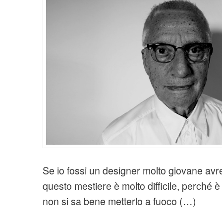
t
i
o
n
Se io fossi un designer molto giovane avre
questo mestiere è molto difficile, perché 
non si sa bene metterlo a fuoco (…)