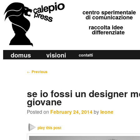
calepio press
centro sperimentale
©
di comunicazione
raccolta idee
differenziate
M
domus
visioni
Skip
Skip
contatti
a
to
to
i
P
←
Previous
primary
secondary
n
o
m
content
content
s
se io fossi un designer m
e
t
giovane
n
n
u
a
Posted on
February 24, 2014
by
leone
v
i
play this post
g
a