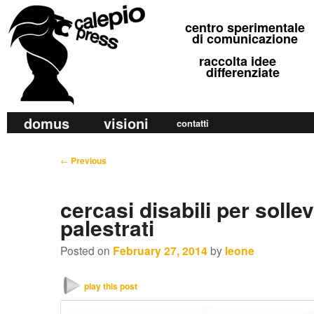
calepio press
centro sperimentale
©
di comunicazione
raccolta idee
differenziate
M
domus
visioni
Skip
Skip
contatti
a
to
to
i
P
←
Previous
primary
secondary
n
o
m
content
content
s
cercasi disabili per solle
e
t
palestrati
n
n
u
a
Posted on
February 27, 2014
by
leone
v
i
play this post
g
a