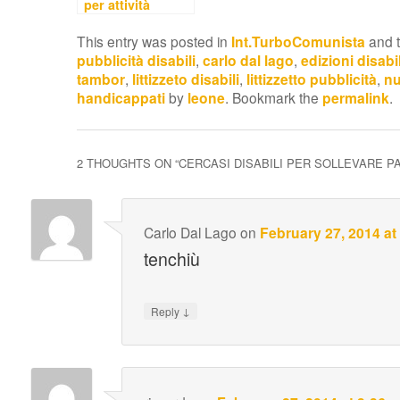
per attività
solidale
This entry was posted in
Int.TurboComunista
and 
pubblicità disabili
,
carlo dal lago
,
edizioni disabil
tambor
,
littizzeto disabili
,
littizzetto pubblicità
,
nu
handicappati
by
leone
. Bookmark the
permalink
.
2 THOUGHTS ON “
CERCASI DISABILI PER SOLLEVARE P
Carlo Dal Lago
on
February 27, 2014 at
tenchiù
↓
Reply