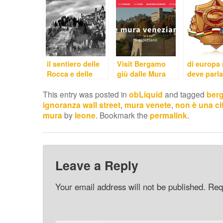
il sentiero delle
Visit Bergamo
di europa 
Rocca e delle
giù dalle Mura
deve parla
Mura Venete
vanvera
This entry was posted in
obLiquid
and tagged
berg
ignoranza wall street
,
mura venete
,
non è una cit
mura
by
leone
. Bookmark the
permalink
.
Leave a Reply
Your email address will not be published.
Req