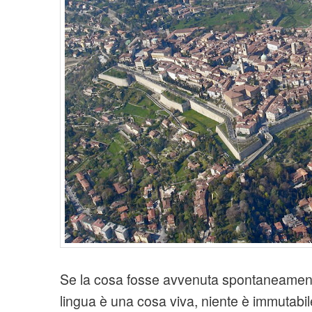
t
i
o
n
Se la cosa fosse avvenuta spontaneament
lingua è una cosa viva, niente è immutabil