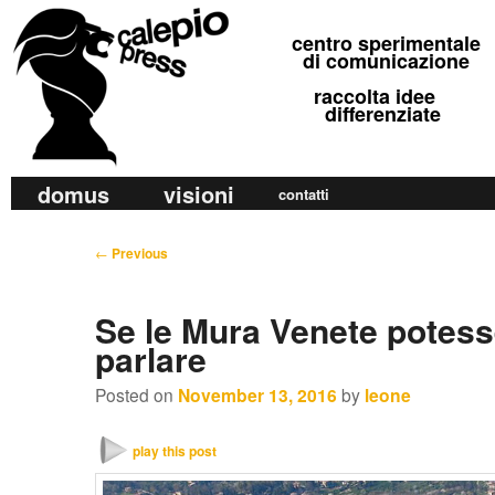
calepio press
centro sperimentale
©
di comunicazione
raccolta idee
differenziate
M
domus
visioni
Skip
Skip
contatti
a
to
to
i
P
←
Previous
primary
secondary
n
o
m
content
content
s
Se le Mura Venete potes
e
t
parlare
n
n
u
a
Posted on
November 13, 2016
by
leone
v
i
play this post
g
a