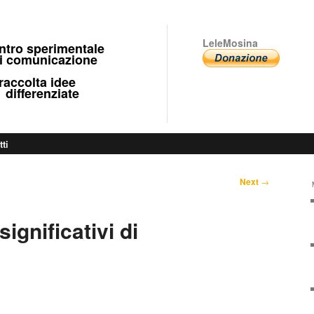
LeleMosina
ntro sperimentale
 comunicazione
ccolta idee
fferenziate
tti
Next
→
ignificativi di