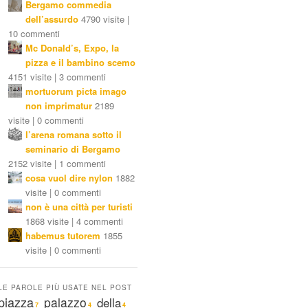
Bergamo commedia
dell’assurdo
4790 visite |
10 commenti
Mc Donald’s, Expo, la
pizza e il bambino scemo
4151 visite | 3 commenti
mortuorum picta imago
non imprimatur
2189
visite | 0 commenti
l’arena romana sotto il
seminario di Bergamo
2152 visite | 1 commenti
cosa vuol dire nylon
1882
visite | 0 commenti
non è una città per turisti
1868 visite | 4 commenti
habemus tutorem
1855
visite | 0 commenti
LE PAROLE PIÙ USATE NEL POST
piazza
palazzo
della
7
4
4