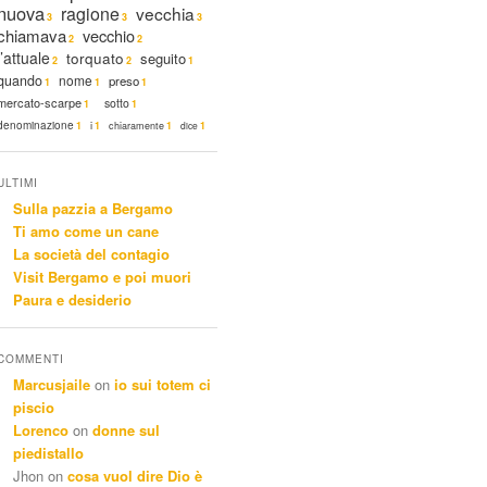
nuova
ragione
vecchia
3
3
3
chiamava
vecchio
2
2
l’attuale
torquato
seguito
2
2
1
quando
nome
preso
1
1
1
mercato-scarpe
sotto
1
1
denominazione
i
1
1
chiaramente
1
dice
1
ULTIMI
Sulla pazzia a Bergamo
Ti amo come un cane
La società del contagio
Visit Bergamo e poi muori
Paura e desiderio
COMMENTI
Marcusjaile
on
io sui totem ci
piscio
Lorenco
on
donne sul
piedistallo
Jhon
on
cosa vuol dire Dio è