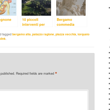
rognone
10 piccoli
Bergamo
interventi per
commedia
Bergamo
dell’assurdo
d tagged
bergamo alta
,
palazzo ragione
,
piazza vecchia
,
torquato
link
.
*
 published.
Required fields are marked