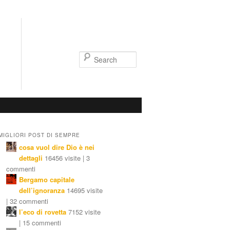
Search
MIGLIORI POST DI SEMPRE
cosa vuol dire Dio è nei
dettagli
16456 visite | 3
commenti
Bergamo capitale
dell’ignoranza
14695 visite
| 32 commenti
l’eco di rovetta
7152 visite
| 15 commenti