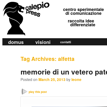
calepio press
centro sperimentale
©
di comunicazione
raccolta idee
differenziate
M
domus
visioni
Skip
Skip
contatti
a
to
to
i
primary
secondary
Tag Archives:
alfetta
n
m
content
content
memorie di un vetero pat
e
n
Posted on
March 25, 2013
by
leone
u
play this post