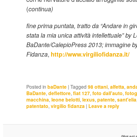
(
continua)
fine prima puntata, tratto da “Andare in g
stata la mia unica attività intellettuale” by
BaDante/CalepioPress 2013; immagine by 
Fidanza
,
http://www.virgiliofidanza.it/
Posted in
baDante
|
Tagged
98 ottani
,
alfetta
,
anda
BaDante
,
deflettore
,
fiat 127
,
foto dall'auto
,
fotog
macchina
,
leone belotti
,
lexus
,
patente
,
sant'elia
patentato
,
virgilio fidanza
|
Leave a reply
(Not so)