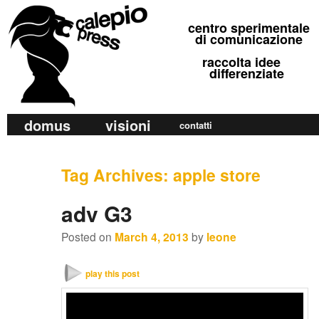
calepio press
centro sperimentale
©
di comunicazione
raccolta idee
differenziate
M
domus
visioni
Skip
Skip
contatti
a
to
to
i
primary
secondary
Tag Archives:
apple store
n
m
content
content
adv G3
e
n
Posted on
March 4, 2013
by
leone
u
play this post