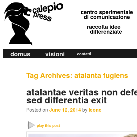
calepio press
centro sperimentale
©
di comunicazione
raccolta idee
differenziate
M
domus
visioni
Skip
Skip
contatti
a
to
to
i
primary
secondary
Tag Archives:
atalanta fugiens
n
m
content
content
atalantae veritas non def
e
sed differentia exit
n
u
Posted on
June 12, 2014
by
leone
play this post