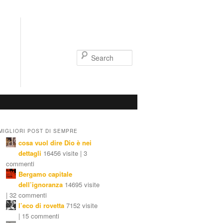
Search
MIGLIORI POST DI SEMPRE
cosa vuol dire Dio è nei
dettagli
16456 visite | 3
commenti
Bergamo capitale
dell’ignoranza
14695 visite
| 32 commenti
l’eco di rovetta
7152 visite
| 15 commenti