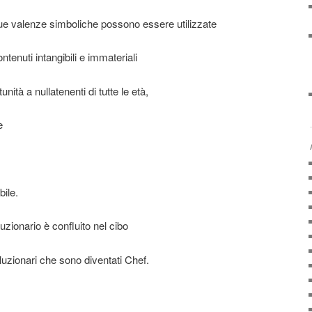
sue valenze sim­boliche possono essere utilizzate
ntenuti intangibili e immateriali
unità a nullatenenti di tutte le età,
e
bile.
uzionario è confluito nel cibo
oluzionari che sono diventati Chef.