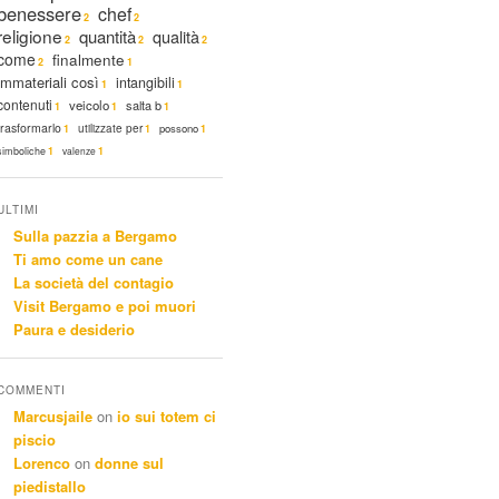
benessere
chef
2
2
religione
quantità
qualità
2
2
2
come
finalmente
2
1
immateriali così
intangibili
1
1
contenuti
veicolo
salta b
1
1
1
trasformarlo
utilizzate per
possono
1
1
1
sim­boliche
1
valenze
1
ULTIMI
Sulla pazzia a Bergamo
Ti amo come un cane
La società del contagio
Visit Bergamo e poi muori
Paura e desiderio
COMMENTI
Marcusjaile
on
io sui totem ci
piscio
Lorenco
on
donne sul
piedistallo