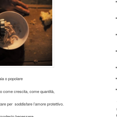
aia o popolare
ibo come crescita, come quantità,
are per soddisfare l’amore protettivo.
un modesto benessere,