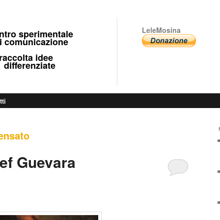
LeleMosina
ntro sperimentale
 comunicazione
ccolta idee
fferenziate
tti
ensato
ef Guevara