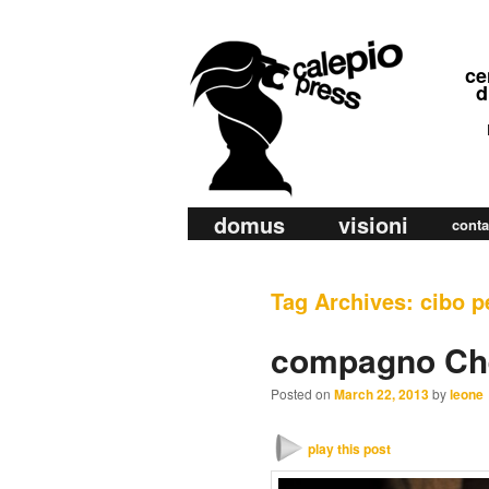
calepio press
ce
©
di
ra
di
M
domus
visioni
Skip
Skip
conta
a
to
to
i
primary
secondary
Tag Archives:
cibo p
n
m
content
content
compagno Ch
e
n
Posted on
March 22, 2013
by
leone
u
play this post