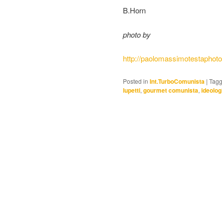
B.Horn
photo by
http://paolomassimotestaphot
Posted in
Int.TurboComunista
|
Tag
lupetti
,
gourmet comunista
,
ideolog