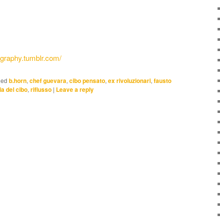
ography.tumblr.com/
ged
b.horn
,
chef guevara
,
cibo pensato
,
ex rivoluzionari
,
fausto
ia del cibo
,
riflusso
|
Leave a reply