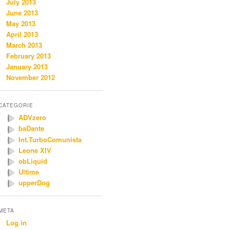
July 2013
June 2013
May 2013
April 2013
March 2013
February 2013
January 2013
November 2012
CATEGORIE
ADVzero
baDante
Int.TurboComunista
Leone XIV
obLiquid
Ultime
upperDog
META
Log in