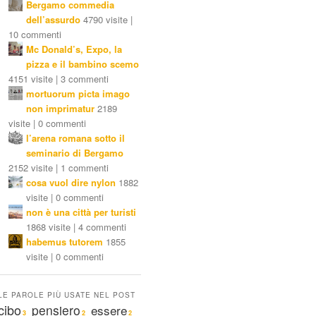
Bergamo commedia
dell’assurdo
4790 visite |
10 commenti
Mc Donald’s, Expo, la
pizza e il bambino scemo
4151 visite | 3 commenti
mortuorum picta imago
non imprimatur
2189
visite | 0 commenti
l’arena romana sotto il
seminario di Bergamo
2152 visite | 1 commenti
cosa vuol dire nylon
1882
visite | 0 commenti
non è una città per turisti
1868 visite | 4 commenti
habemus tutorem
1855
visite | 0 commenti
LE PAROLE PIÙ USATE NEL POST
cibo
pensiero
essere
3
2
2