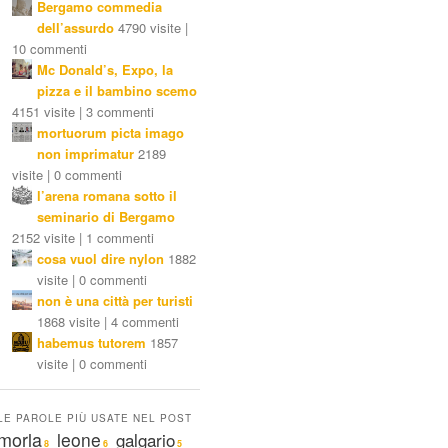
Bergamo commedia
dell’assurdo
4790 visite |
10 commenti
Mc Donald’s, Expo, la
pizza e il bambino scemo
4151 visite | 3 commenti
mortuorum picta imago
non imprimatur
2189
visite | 0 commenti
l’arena romana sotto il
seminario di Bergamo
2152 visite | 1 commenti
cosa vuol dire nylon
1882
visite | 0 commenti
non è una città per turisti
1868 visite | 4 commenti
habemus tutorem
1857
visite | 0 commenti
LE PAROLE PIÙ USATE NEL POST
morla
leone
galgario
8
6
5