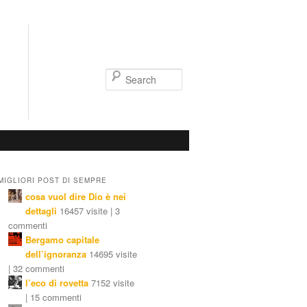
Search
MIGLIORI POST DI SEMPRE
cosa vuol dire Dio è nei
dettagli
16457 visite | 3
commenti
Bergamo capitale
dell’ignoranza
14695 visite
| 32 commenti
l’eco di rovetta
7152 visite
| 15 commenti