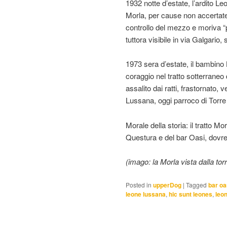
1932 notte d’estate, l’ardito L
Morla, per cause non accertate
controllo del mezzo e moriva “p
tuttora visibile in via Galgario,
1973 sera d’estate, il bambino 
coraggio nel tratto sotterraneo 
assalito dai ratti, frastornato,
Lussana, oggi parroco di Torre
Morale della storia: il tratto Mo
Questura e del bar Oasi, dovreb
(imago: la Morla vista dalla tor
Posted in
upperDog
|
Tagged
bar oa
leone lussana
,
hic sunt leones
,
leon