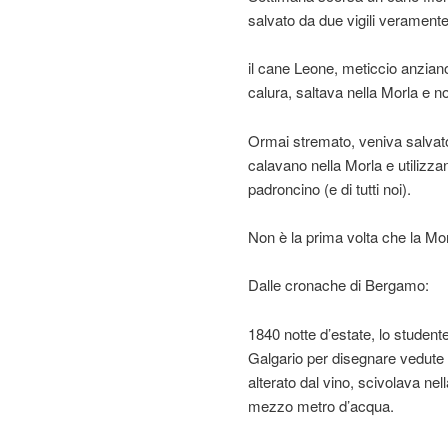
salvato da due vigili veramente 
il cane Leone, meticcio anziano,
calura, saltava nella Morla e no
Ormai stremato, veniva salvato 
calavano nella Morla e utilizzan
padroncino (e di tutti noi).
Non è la prima volta che la Morl
Dalle cronache di Bergamo:
1840 notte d’estate, lo student
Galgario per disegnare vedute de
alterato dal vino, scivolava ne
mezzo metro d’acqua.