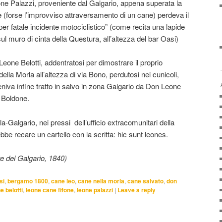
eone Palazzi, proveniente dal Galgario, appena superata la
 (forse l’improvviso attraversamento di un cane) perdeva il
er fatale incidente motociclistico” (come recita una lapide
 sul muro di cinta della Questura, all’altezza del bar Oasi)
Leone Belotti, addentratosi per dimostrare il proprio
della Morla all’altezza di via Bono, perdutosi nei cunicoli,
 veniva infine tratto in salvo in zona Galgario da Don Leone
 Boldone.
rla-Galgario, nei pressi dell’ufficio extracomunitari della
be recare un cartello con la scritta: hic sunt leones.
re del Galgario, 1840)
si
,
bergamo 1800
,
cane leo
,
cane nella morla
,
cane salvato
,
don
e belotti
,
leone cane fifone
,
leone palazzi
|
Leave a reply