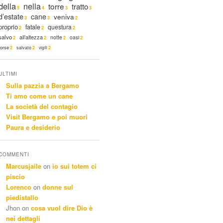
della
nella
torre
tratto
5
4
3
3
d’estate
cane
veniva
3
3
2
proprio
fatale
questura
2
2
2
salvo
all’altezza
notte
oasi
2
2
2
2
forse
2
salvato
2
vigili
2
ULTIMI
Sulla pazzia a Bergamo
Ti amo come un cane
La società del contagio
Visit Bergamo e poi muori
Paura e desiderio
COMMENTI
Marcusjaile
on
io sui totem ci
piscio
Lorenco
on
donne sul
piedistallo
Jhon
on
cosa vuol dire Dio è
nei dettagli