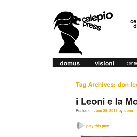
calepio press
ce
©
di
ra
di
M
domus
visioni
Skip
Skip
conta
a
to
to
i
primary
secondary
Tag Archives:
don le
n
m
content
content
i Leoni e la M
e
n
Posted on
June 25, 2013
by
leone
u
play this post