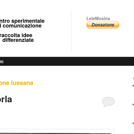
LeleMosina
ntro sperimentale
 comunicazione
ccolta idee
fferenziate
tti
one lussana
orla