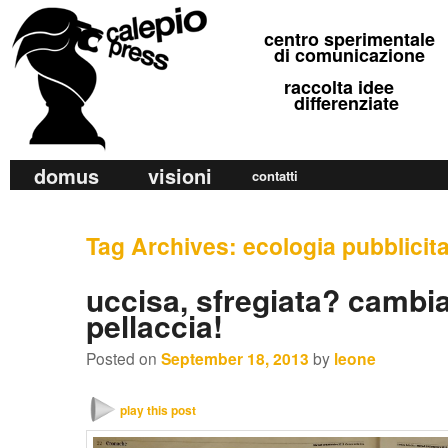
calepio press
centro sperimentale
©
di comunicazione
raccolta idee
differenziate
M
domus
visioni
Skip
Skip
contatti
a
to
to
i
primary
secondary
Tag Archives:
ecologia pubblicita
n
m
content
content
uccisa, sfregiata? cambia
e
pellaccia!
n
u
Posted on
September 18, 2013
by
leone
play this post