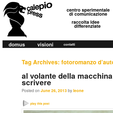
calepio press
centro sperimentale
©
di comunicazione
raccolta idee
differenziate
M
domus
visioni
Skip
Skip
contatti
a
to
to
i
primary
secondary
Tag Archives:
fotoromanzo d’aut
n
m
content
content
al volante della macchina
e
scrivere
n
u
Posted on
June 26, 2013
by
leone
play this post