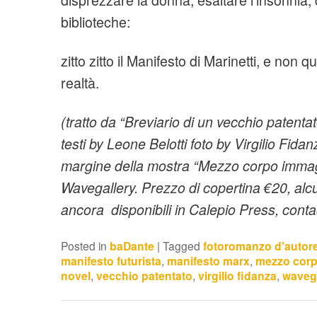
biblioteche:
zitto zitto il Manifesto di Marinetti, e non q
realtà.
(tratto da “Breviario di un vecchio patenta
testi by Leone Belotti foto by Virgilio Fida
margine della mostra “Mezzo corpo immagi
Wavegallery. Prezzo di copertina €20, alc
ancora disponibili in Calepio Press, cont
Posted in
baDante
|
Tagged
fotoromanzo d'autor
manifesto futurista
,
manifesto marx
,
mezzo cor
novel
,
vecchio patentato
,
virgilio fidanza
,
wavega