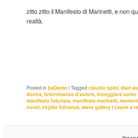
zitto zitto il Manifesto di Marinetti, e non q
realtà.
Posted in
baDante
|
Tagged
claudio spini
,
diari a
donna
,
fotoromanzo d'autore
,
inneggiare uomo 
manifesto futurista
,
manifesto marinetti
,
memorie
novel
,
virgilio fidnanza
,
wave gallery
|
Leave a r
(Not so)