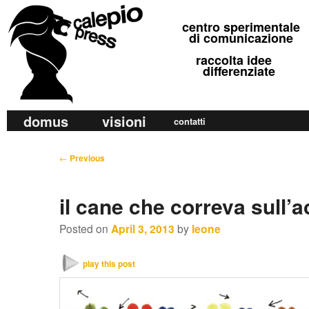
calepio press
centro sperimentale
©
di comunicazione
raccolta idee
differenziate
M
domus
visioni
Skip
Skip
contatti
a
to
to
i
P
←
Previous
primary
secondary
n
o
m
content
content
s
il cane che correva sull’
e
t
n
n
Posted on
April 3, 2013
by
leone
u
a
v
play this post
i
g
a