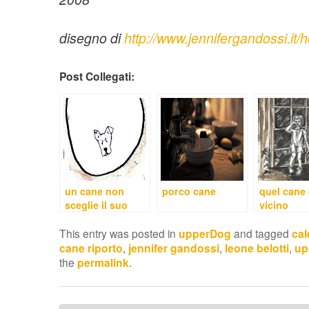
disegno di
http://www.jennifergandossi.it/
Post Collegati:
un cane non
porco cane
quel cane 
sceglie il suo
vicino
padrone
This entry was posted in
upperDog
and tagged
cal
cane riporto
,
jennifer gandossi
,
leone belotti
,
up
the
permalink
.