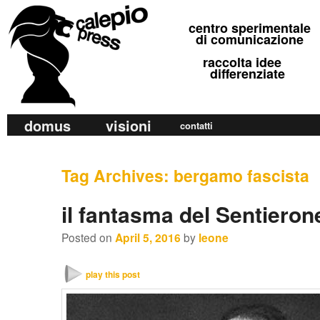
calepio press
centro sperimentale
©
di comunicazione
raccolta idee
differenziate
M
domus
visioni
Skip
Skip
contatti
a
to
to
i
primary
secondary
Tag Archives:
bergamo fascista
n
m
content
content
il fantasma del Sentieron
e
n
Posted on
April 5, 2016
by
leone
u
play this post