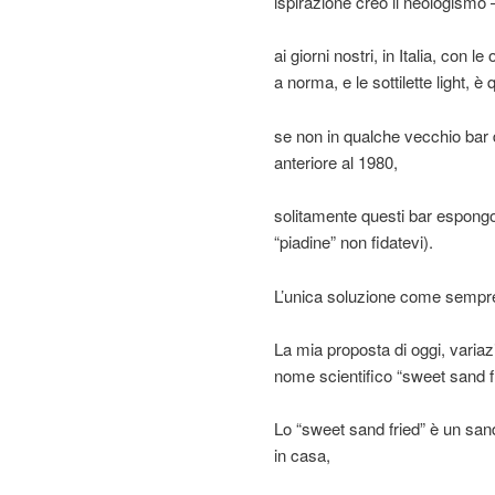
ispirazione creò il neologismo 
ai giorni nostri, in Italia, con l
a norma, e le sottilette light, 
se non in qualche vecchio bar 
anteriore al 1980,
solitamente questi bar espongon
“piadine” non fidatevi).
L’unica soluzione come sempre 
La mia proposta di oggi, variazi
nome scientifico “sweet sand fr
Lo “sweet sand fried” è un sandw
in casa,