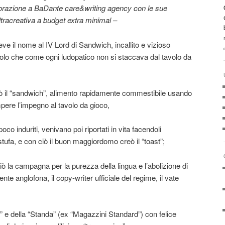
borazione a BaDante care&writing agency con le sue
tracreativa a budget extra minimal –
ve il nome al IV Lord di Sandwich, incallito e vizioso
ecolo che come ogni ludopatico non si staccava dal tavolo da
ò il “sandwich”, alimento rapidamente commestibile usando
ere l’impegno al tavolo da gioco,
o induriti, venivano poi riportati in vita facendoli
 stufa, e con ciò il buon maggiordomo creò il “toast”;
ciò la campagna per la purezza della lingua e l’abolizione di
nte anglofona, il copy-writer ufficiale del regime, il vate
” e della “Standa” (ex “Magazzini Standard”) con felice