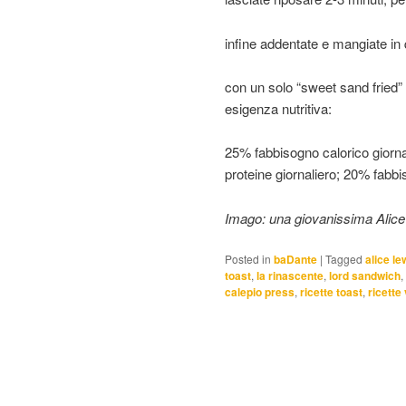
infine addentate e mangiate in
con un solo “sweet sand fried”
esigenza nutritiva:
25% fabbisogno calorico giorna
proteine giornaliero; 20% fabbi
Imago: una giovanissima Alice
Posted in
baDante
|
Tagged
alice le
toast
,
la rinascente
,
lord sandwich
,
calepio press
,
ricette toast
,
ricette