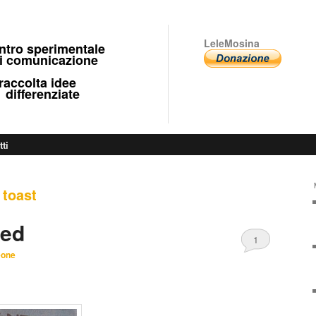
LeleMosina
ntro sperimentale
 comunicazione
ccolta idee
fferenziate
tti
 toast
ied
1
eone