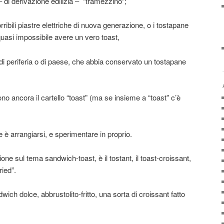
– di derivazione edilizia – “tramezzino”;
e orribili piastre elettriche di nuova generazione, o i tostapane
è quasi impossibile avere un vero toast,
di periferia o di paese, che abbia conservato un tostapane
o ancora il cartello “toast” (ma se insieme a “toast” c’è
è arrangiarsi, e sperimentare in proprio.
one sul tema sandwich-toast, è il tostant, il toast-croissant,
ied”.
ich dolce, abbrustolito-fritto, una sorta di croissant fatto