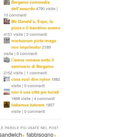
Bergamo commedia
dell’assurdo
4790 visite |
10 commenti
Mc Donald’s, Expo, la
pizza e il bambino scemo
4151 visite | 3 commenti
mortuorum picta imago
non imprimatur
2189
visite | 0 commenti
l’arena romana sotto il
seminario di Bergamo
2152 visite | 1 commenti
cosa vuol dire nylon
1882
visite | 0 commenti
non è una città per turisti
1868 visite | 4 commenti
habemus tutorem
1857
visite | 0 commenti
LE PAROLE PIÙ USATE NEL POST
sandwich
fabbisogno
6
4