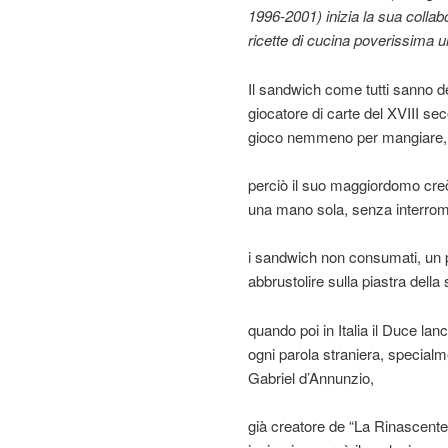
1996-2001) inizia la sua colla
ricette
di cucina poverissima ul
Il sandwich come tutti sanno de
giocatore di carte del XVIII s
gioco nemmeno per mangiare,
perciò il suo maggiordomo cre
una mano sola, senza interromp
i sandwich non consumati, un poc
abbrustolire sulla piastra della
quando poi in Italia il Duce lan
ogni parola straniera, specialme
Gabriel d’Annunzio,
già creatore de “La Rinascente