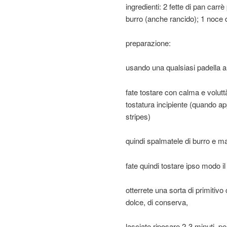
ingredienti: 2 fette di pan car
burro (anche rancido); 1 noce d
preparazione:
usando una qualsiasi padella an
fate tostare con calma e volutt
tostatura incipiente (quando 
stripes)
quindi spalmatele di burro e m
fate quindi tostare ipso modo il
otterrete una sorta di primitivo
dolce, di conserva,
lasciate riposare 2-3 minuti, per