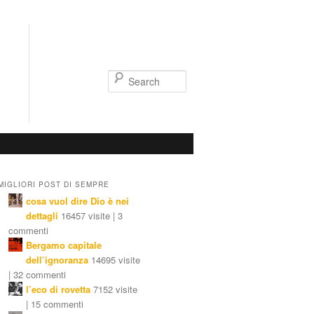
Search
MIGLIORI POST DI SEMPRE
cosa vuol dire Dio è nei
dettagli
16457 visite | 3
commenti
Bergamo capitale
dell’ignoranza
14695 visite
| 32 commenti
l’eco di rovetta
7152 visite
| 15 commenti