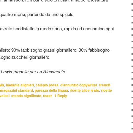
 quattro morsi, partendo da uno spigolo
 avrete soddisfatto in modo sano, rapido ed economico ogni
liero; 90% fabbisogno grassi giornaliero; 30% fabbisogno
sogno zuccheri giornaliero
 Lewis modella per La Rinascente
wis
,
badante alighieri
,
calepio press
,
d'annunzio copywriter
,
french
magazzini standard
,
purezza della lingua
,
ricette alice lewis
,
ricette
 veloci
,
standa significato
,
toast
|
1
Reply