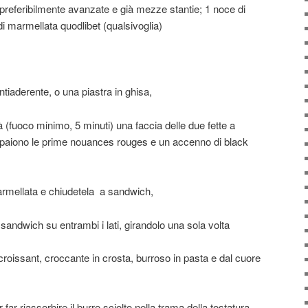
rè preferibilmente avanzate e già mezze stantie; 1 noce di
i marmellata quodlibet (qualsivoglia)
tiaderente, o una piastra in ghisa,
à (fuoco minimo, 5 minuti) una faccia delle due fette a
appaiono le prime nouances rouges e un accenno di black
armellata e chiudetela a sandwich,
 sandwich su entrambi i lati, girandolo una sola volta
 croissant, croccante in crosta, burroso in pasta e dal cuore
 far riassorbire il burro sciolto nella trama della tostatura