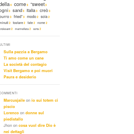
della
come
“sweet
4
3
3
ogni
sand
italia
creò
3
3
3
3
burro
fried”
modo
sola
3
3
2
2
minuti
tostare
fate
nome
2
2
2
2
croissant
2
marmellata
2
sorta
2
ULTIMI
Sulla pazzia a Bergamo
Ti amo come un cane
La società del contagio
Visit Bergamo e poi muori
Paura e desiderio
COMMENTI
Marcusjaile
on
io sui totem ci
piscio
Lorenco
on
donne sul
piedistallo
Jhon
on
cosa vuol dire Dio è
nei dettagli