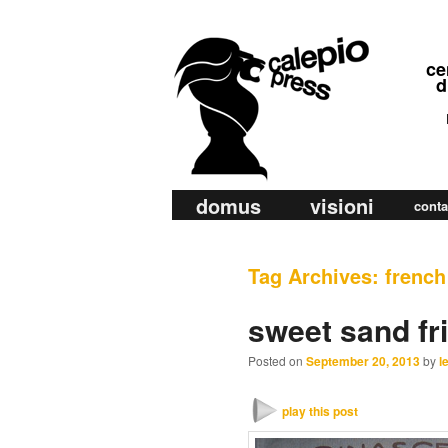
calepio press
ce
©
di
ra
di
M
domus
visioni
Skip
Skip
conta
a
to
to
i
primary
secondary
Tag Archives:
french
n
m
content
content
sweet sand fr
e
n
Posted on
September 20, 2013
by
l
u
play this post