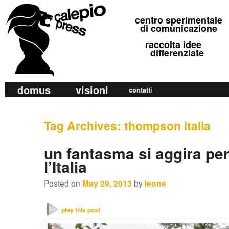
calepio press
centro sperimentale
©
di comunicazione
raccolta idee
differenziate
M
domus
visioni
Skip
Skip
contatti
a
to
to
i
primary
secondary
Tag Archives:
thompson italia
n
m
content
content
un fantasma si aggira per
e
l’Italia
n
u
Posted on
May 29, 2013
by
leone
play this post