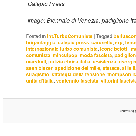
Calepio Press
imago: Biennale di Venezia, padiglione Ita
Posted in
Int.TurboComunista
|
Tagged
berluscon
brigantaggio
,
calepio press
,
carosello
,
erp
,
feno
internazionale turbo comunista
,
leone belotti
,
ma
comunista
,
minculpop
,
moda fascista
,
padiglione
marshall
,
pulizia etnica italia
,
resistenza
,
risorgi
sean blazer
,
spedizione dei mille
,
starace
,
stile i
stragismo
,
strategia della tensione
,
thompson ita
unità d'italia
,
ventennio fascista
,
vittorini fascist
(Not so)